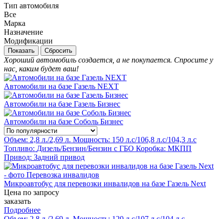
Тип автомобиля
Все
Марка
Назначение
Модификации
Сбросить
Хороший автомобиль создается, а не покупается. Спросите у
нас, каким будет ваш!
Автомобили на базе Газель NEXT
Автомобили на базе Газель Бизнес
Автомобили на базе Соболь Бизнес
Объем:
2,8 л./2,69 л.
Мощность:
150 л.с/106,8 л.с/104,3 л.с
Топливо:
Дизель/Бензин/Бензин с ГБО
Коробка:
МКПП
Привод:
Задний привод
Микроавтобус для перевозки инвалидов на базе Газель Next
Цена по запросу
заказать
Подробнее
Объем:
2,8 л./2,69 л.
Мощность:
120 л.с/107 л.с/104 л.с