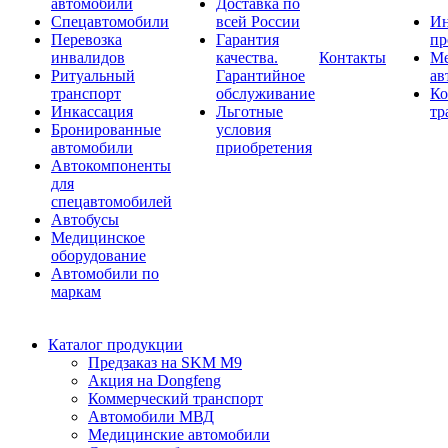
автомобили
Доставка по
Спецавтомобили
всей России
Ин
Перевозка
Гарантия
пр
инвалидов
качества.
Контакты
Ме
Ритуальный
Гарантийное
ав
транспорт
обслуживание
Ко
Инкассация
Льготные
тр
Бронированные
условия
автомобили
приобретения
Автокомпоненты
для
спецавтомобилей
Автобусы
Медицинское
оборудование
Автомобили по
маркам
Каталог продукции
Предзаказ на SKM M9
Акция на Dongfeng
Коммерческий транспорт
Автомобили МВД
Медицинские автомобили