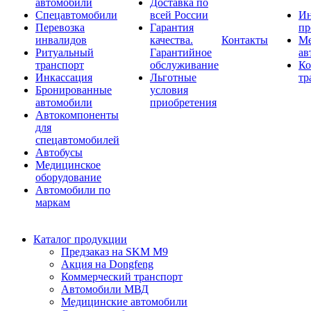
автомобили
Доставка по
Спецавтомобили
всей России
Ин
Перевозка
Гарантия
пр
инвалидов
качества.
Контакты
Ме
Ритуальный
Гарантийное
ав
транспорт
обслуживание
Ко
Инкассация
Льготные
тр
Бронированные
условия
автомобили
приобретения
Автокомпоненты
для
спецавтомобилей
Автобусы
Медицинское
оборудование
Автомобили по
маркам
Каталог продукции
Предзаказ на SKM M9
Акция на Dongfeng
Коммерческий транспорт
Автомобили МВД
Медицинские автомобили