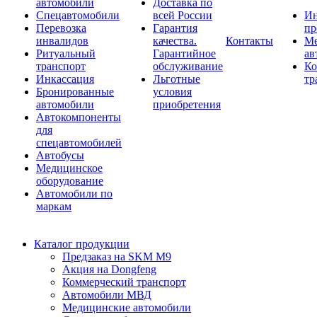
автомобили
Доставка по
Спецавтомобили
всей России
Ин
Перевозка
Гарантия
пр
инвалидов
качества.
Контакты
Ме
Ритуальный
Гарантийное
ав
транспорт
обслуживание
Ко
Инкассация
Льготные
тр
Бронированные
условия
автомобили
приобретения
Автокомпоненты
для
спецавтомобилей
Автобусы
Медицинское
оборудование
Автомобили по
маркам
Каталог продукции
Предзаказ на SKM M9
Акция на Dongfeng
Коммерческий транспорт
Автомобили МВД
Медицинские автомобили