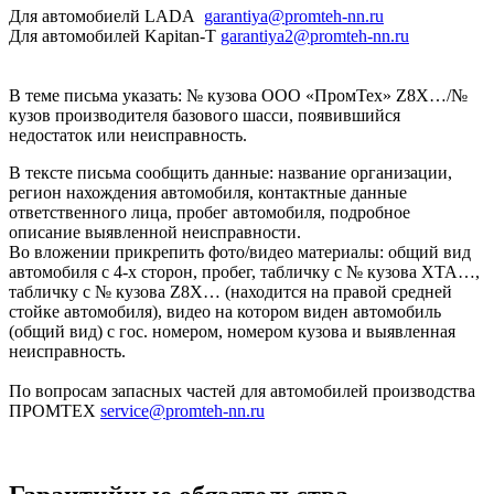
Для автомобиелй LADA
garantiya@promteh-nn.ru
Для автомобилей Kapitan-T
garantiya2@promteh-nn.ru
В теме письма указать: № кузова ООО «ПромТех» Z8Х…/№
кузов производителя базового шасси, появившийся
недостаток или неисправность.
В тексте письма сообщить данные: название организации,
регион нахождения автомобиля, контактные данные
ответственного лица, пробег автомобиля, подробное
описание выявленной неисправности.
Во вложении прикрепить фото/видео материалы: общий вид
автомобиля с 4-х сторон, пробег, табличку с № кузова XTA…,
табличку с № кузова Z8X… (находится на правой средней
стойке автомобиля), видео на котором виден автомобиль
(общий вид) с гос. номером, номером кузова и выявленная
неисправность.
По вопросам запасных частей для автомобилей производства
ПРОМТЕХ
service@promteh-nn.ru