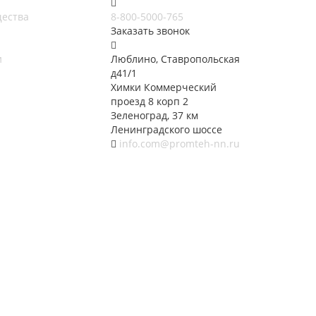
ества
8-800-5000-765
Заказать звонок
и
Люблино, Ставропольская
д41/1
Химки Коммерческий
проезд 8 корп 2
Зеленоград, 37 км
Ленинградского шоссе
info.com@promteh-nn.ru