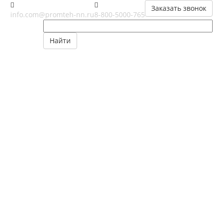
Заказать звонок
info.com@promteh-nn.ru
8-800-5000-765
Найти