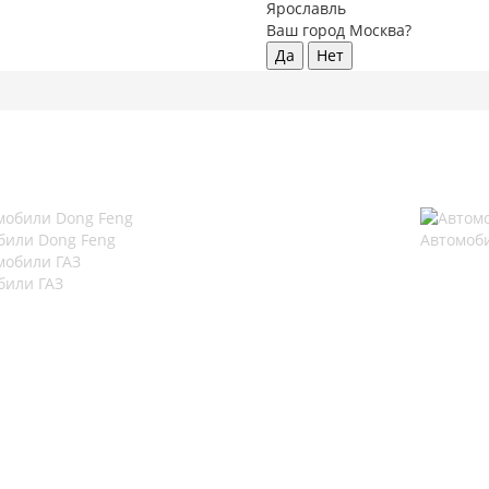
Ярославль
Ваш город Москва?
Да
Нет
били Dong Feng
Автомоб
били ГАЗ