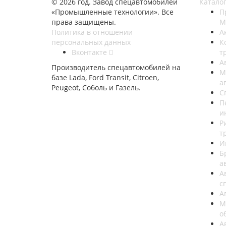
© 2026 год. Завод спецавтомобилей
Катало
«Промышленные технологии». Все
П
права защищены.
M
Политика в отношении
А
персональных данных
К
Вконтакте
т
А
Производитель спецавтомобилей на
М
базе Lada, Ford Transit, Citroen,
а
Peugeot, Соболь и Газель.
С
П
и
Р
т
И
Б
а
А
с
А
М
о
А