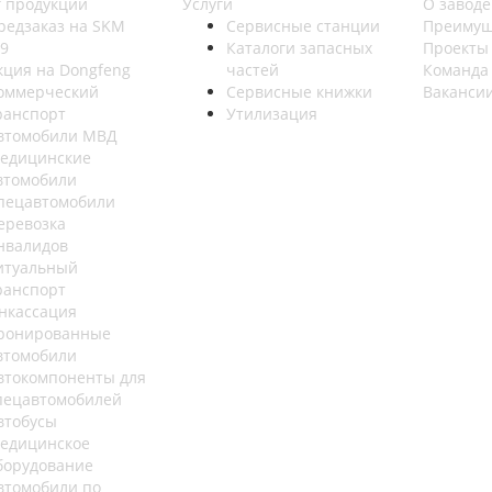
г продукции
Услуги
О заводе
редзаказ на SKM
Сервисные станции
Преимущ
9
Каталоги запасных
Проекты
кция на Dongfeng
частей
Команда
оммерческий
Сервисные книжки
Ваканси
ранспорт
Утилизация
втомобили МВД
едицинские
втомобили
пецавтомобили
еревозка
нвалидов
итуальный
ранспорт
нкассация
ронированные
втомобили
втокомпоненты для
пецавтомобилей
втобусы
едицинское
борудование
втомобили по