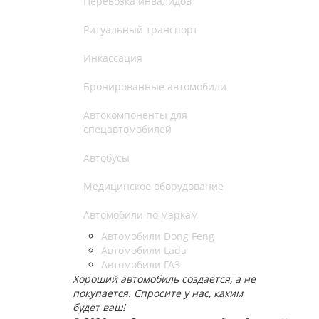
Перевозка инвалидов
Ритуальный транспорт
Инкассация
Бронированные автомобили
Автокомпоненты для
спецавтомобилей
Автобусы
Медицинское оборудование
Автомобили по маркам
Автомобили Dong Feng
Автомобили Lada
Автомобили ГАЗ
Хороший автомобиль создается, а не
покупается. Спросите у нас, каким
будет ваш!