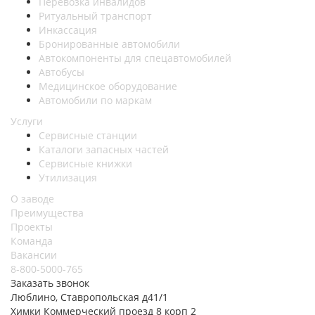
Перевозка инвалидов
Ритуальный транспорт
Инкассация
Бронированные автомобили
Автокомпоненты для спецавтомобилей
Автобусы
Медицинское оборудование
Автомобили по маркам
Услуги
Сервисные станции
Каталоги запасных частей
Сервисные книжки
Утилизация
О заводе
Преимущества
Проекты
Команда
Вакансии
8-800-5000-765
Заказать звонок
Люблино, Ставропольская д41/1
Химки Коммерческий проезд 8 корп 2