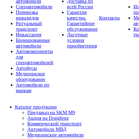
автомобили
Доставка по
Спецавтомобили
всей России
Ин
Перевозка
Гарантия
пр
инвалидов
качества.
Контакты
Ме
Ритуальный
Гарантийное
ав
транспорт
обслуживание
Ко
Инкассация
Льготные
тр
Бронированные
условия
автомобили
приобретения
Автокомпоненты
для
спецавтомобилей
Автобусы
Медицинское
оборудование
Автомобили по
маркам
Каталог продукции
Предзаказ на SKM M9
Акция на Dongfeng
Коммерческий транспорт
Автомобили МВД
Медицинские автомобили